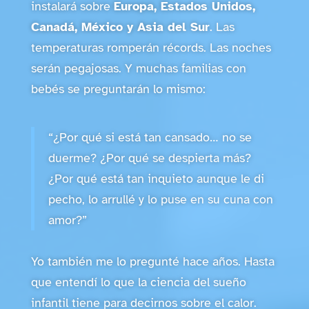
instalará sobre
Europa, Estados Unidos,
Canadá, México y Asia del Sur
. Las
temperaturas romperán récords. Las noches
serán pegajosas. Y muchas familias con
bebés se preguntarán lo mismo:
“¿Por qué si está tan cansado… no se
duerme? ¿Por qué se despierta más?
¿Por qué está tan inquieto aunque le di
pecho, lo arrullé y lo puse en su cuna con
amor?”
Yo también me lo pregunté hace años. Hasta
que entendí lo que la ciencia del sueño
infantil tiene para decirnos sobre el calor.