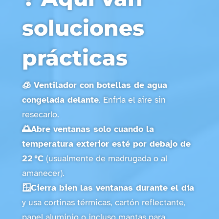
soluciones
prácticas
🧊 Ventilador con botellas de agua
congelada delante
. Enfría el aire sin
resecarlo.
🌅Abre ventanas solo cuando la
temperatura exterior esté por debajo de
22 °C
(usualmente de madrugada o al
amanecer).
🪟Cierra bien las ventanas durante el día
y usa cortinas térmicas, cartón reflectante,
papel aluminio o incluso mantas para