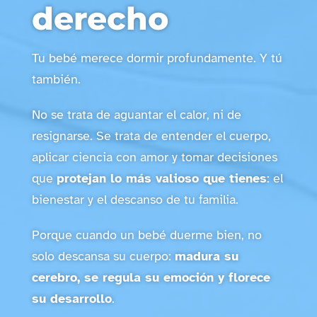
derecho
Tu bebé merece dormir profundamente. Y tú
también.
No se trata de aguantar el calor, ni de
resignarse. Se trata de entender el cuerpo,
aplicar ciencia con amor y tomar decisiones
que
protejan lo más valioso que tienes
: el
bienestar y el descanso de tu familia.
Porque cuando un bebé duerme bien, no
solo descansa su cuerpo:
madura su
cerebro, se regula su emoción y florece
su desarrollo
.