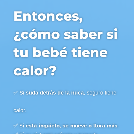
Entonces,
¿cómo saber si
tu bebé tiene
calor?
✅ Si
suda detrás de la nuca
, seguro tiene
calor.
✅ Si
está inquieto, se mueve o llora más
.