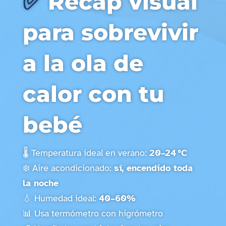
✅
Recap visual
para sobrevivir
a la ola de
calor con tu
bebé
🌡️ Temperatura ideal en verano:
20–24 °C
❄️ Aire acondicionado:
sí, encendido toda
la noche
💧 Humedad ideal:
40–60%
📊 Usa termómetro con higrómetro