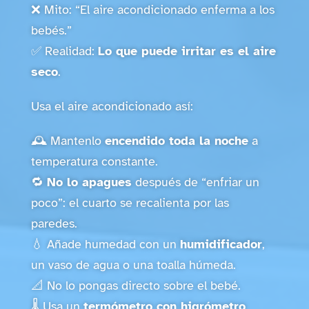
❌ Mito: “El aire acondicionado enferma a los
bebés.”
✅ Realidad:
Lo que puede irritar es el aire
seco
.
Usa el aire acondicionado así:
🕰️ Mantenlo
encendido toda la noche
a
temperatura constante.
🔁
No lo apagues
después de “enfriar un
poco”: el cuarto se recalienta por las
paredes.
💧 Añade humedad con un
humidificador
,
un vaso de agua o una toalla húmeda.
📐 No lo pongas directo sobre el bebé.
🌡️ Usa un
termómetro con higrómetro