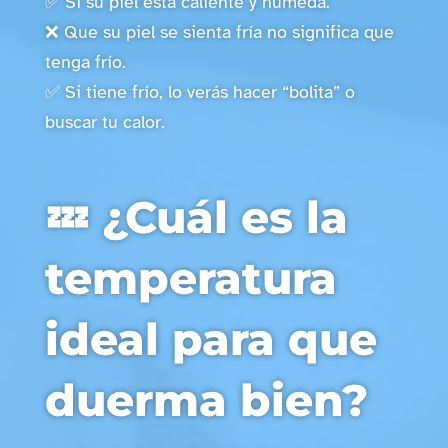
✅ Si su piel está caliente y húmeda.
❌ Que su piel se sienta fría no significa que
tenga frío.
✅ Si tiene frío, lo verás hacer “bolita” o
buscar tu calor.
💤 ¿Cuál es la
temperatura
ideal para que
duerma bien?