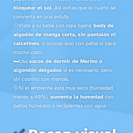
bloquear el sol
. Así evitas que el cuarto se
convierta en una estufa.
👕Viste a tu bebé con ropa ligera:
body de
algodón de manga corta, sin pantalón ni
calcetines
, o incluso solo con pañal si hace
mucho calor.
🛏️Usa
sacos de dormir de Merino o
algondón delgados
si es necesario, pero
sin cubrirlo con mantas.
💦Si el ambiente está muy seco (humedad
menor a 40%),
aumenta la humedad
con
paños húmedos o recipientes con agua.