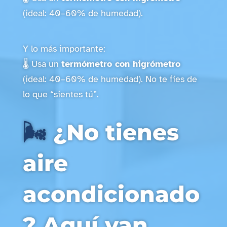
(ideal: 40–60% de humedad).
Y lo más importante:
🌡️ Usa un
termómetro con higrómetro
(ideal: 40–60% de humedad). No te fíes de
lo que “sientes tú”.
🌬️
¿No tienes
aire
acondicionado
? Aquí van