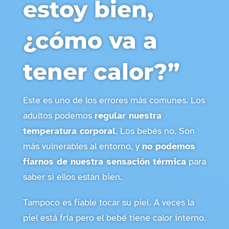
estoy bien,
¿cómo va a
tener calor?”
Este es uno de los errores más comunes. Los
adultos podemos
regular nuestra
temperatura corporal
. Los bebés no. Son
más vulnerables al entorno, y
no podemos
fiarnos de nuestra sensación térmica
para
saber si ellos están bien.
Tampoco es fiable tocar su piel. A veces la
piel está fría pero el bebé tiene calor interno.