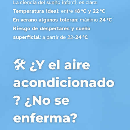
La cien
cia del sueño infantil es clara:
Temperatura ideal
: entre
18 °C y 22 °C
En verano algunos toleran
: máximo
24 °C
Riesgo de despertares y sueño
superficial
: a partir de 22-
24 °C
🛠️ ¿Y el aire
acondicionado
? ¿No se
enferma?