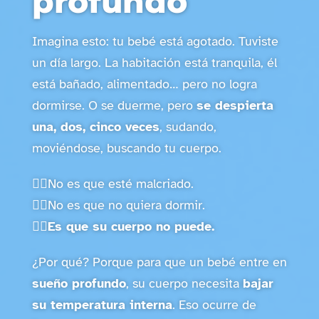
profundo
Imagina esto: tu bebé está agotado. Tuviste
un día largo. La habitación está tranquila, él
está bañado, alimentado… pero no logra
dormirse. O se duerme, pero
se despierta
una, dos, cinco veces
, sudando,
moviéndose, buscando tu cuerpo.
❤️‍🔥No es que esté malcriado.
❤️‍🔥No es que no quiera dormir.
❤️‍🔥Es que su cuerpo no puede.
¿Por qué? Porque para que un bebé entre en
sueño profundo
, su cuerpo necesita
bajar
su temperatura interna
. Eso ocurre de