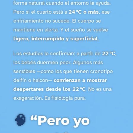
forma natural cuando el entorno le ayuda.
Pero si el cuarto está a
24 °C o más
, ese
enfriamiento no sucede. El cuerpo se
mantiene en alerta. Y el sueño se vuelve
ligero, interrumpido y superficial
.
Los estudios lo confirman: a partir de
22 °C
,
los bebés duermen peor. Algunos más
sensibles —como los que tienen cronotipo
delfín o halcón—
comienzan a mostrar
despertares desde los 22 °C
. No es una
exageración. Es fisiología pura.
🧠
“Pero yo