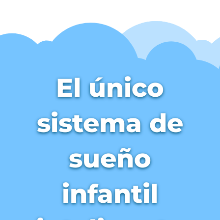
El único
sistema de
sueño
infantil