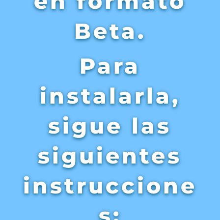
en formato
Beta.
Para
instalarla,
sigue las
siguientes
instruccione
s: