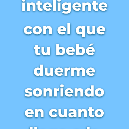
inteligente
con el que
tu bebé
duerme
sonriendo
en cuanto