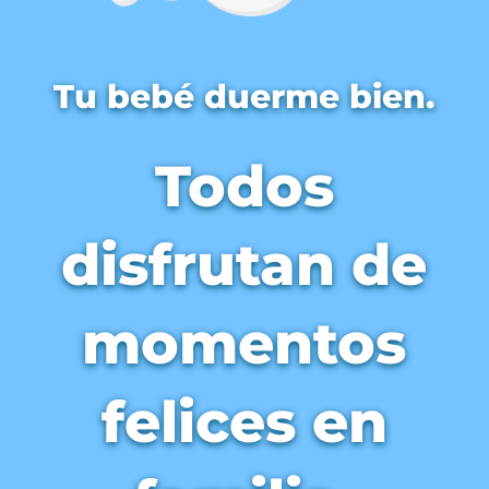
Tu bebé duerme bien.
T
odos
disfrutan de
momentos
felices en