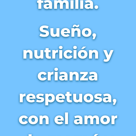
familia.
Sueño,
nutrición y
crianza
respetuosa,
con el amor